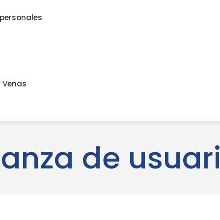
 personales
y Venas
ianza de usuar