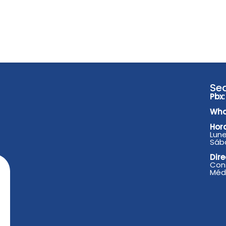
Se
Pbx:
Wha
Hora
Lune
Sáb
Dire
Cons
Médi