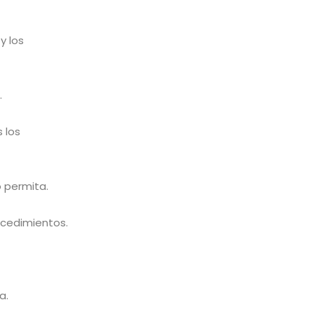
y los
.
 los
o permita.
ocedimientos.
a.