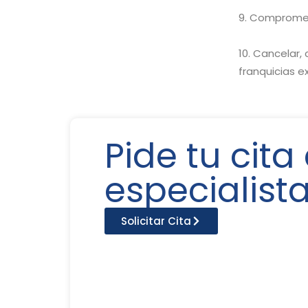
Compromete
Cancelar, 
franquicias e
Pide tu cita
especialist
Solicitar Cita