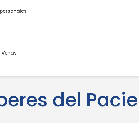
 personales
y Venas
beres del Pacie